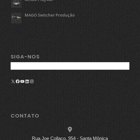
MAGO Switcher Produção
SIGA-NOS
X
Facebook
Youtube
LinkedIn
Instagram
CONTATO
Rua Joe Collaço, 954 - Santa Mônica